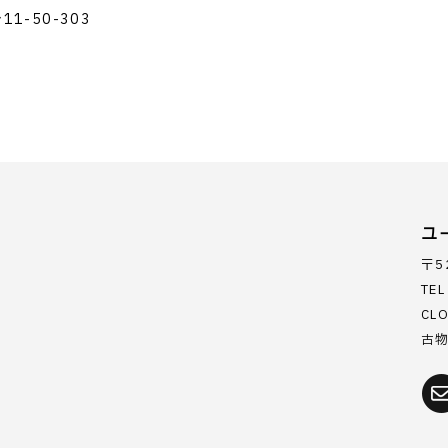
1-50-303
ユ
〒5
TE
CL
古物