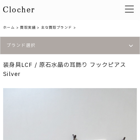
toggle 
ホーム
>
買取実績
>
主な買取ブランド
>
ブランド選択
装身具LCF / 原石水晶の耳飾り フックピアス
Silver