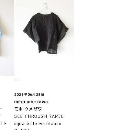
2026年06月25日
miho umezawa
ー
ミホ ウメザワ
T
SEE THROUGH RAMIE
ITE
square sleeve blouse