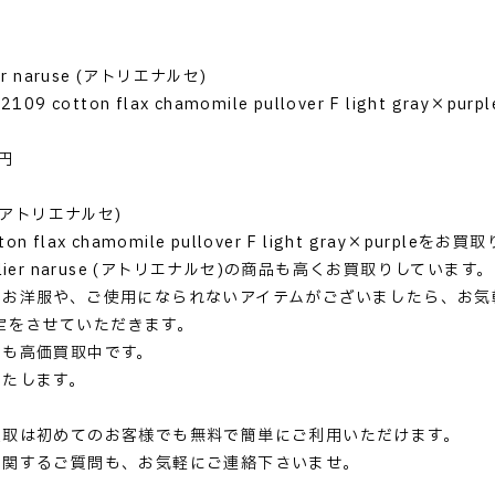
r naruse (アトリエナルセ)
9 cotton flax chamomile pullover F light gray×purpl
用
円
se (アトリエナルセ)
tton flax chamomile pullover F light gray×pur
lier naruse (アトリエナルセ)の商品も高くお買取りしています。
いお洋服や、ご使用になられないアイテムがございましたら、お気
定をさせていただきます。
ドも高価買取中です。
いたします。
買取は初めてのお客様でも無料で簡単にご利用いただけます。
に関するご質問も、お気軽にご連絡下さいませ。