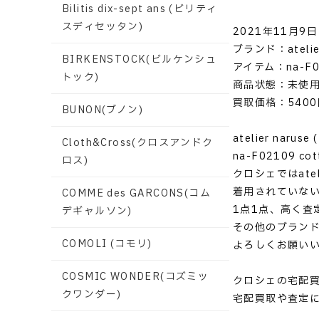
Bilitis dix-sept ans (ビリティ
スディセッタン)
2021年11月9日
ブランド：atelie
BIRKENSTOCK(ビルケンシュ
アイテム：na-F0210
トック)
商品状態：未使
買取価格：5400
BUNON(ブノン)
atelier naru
Cloth&Cross(クロスアンドク
na-F02109 co
ロス)
クロシェではate
着用されていな
COMME des GARCONS(コム
1点1点、高く査
デギャルソン)
その他のブラン
COMOLI (コモリ)
よろしくお願い
COSMIC WONDER(コズミッ
クロシェの宅配
クワンダー)
宅配買取や査定