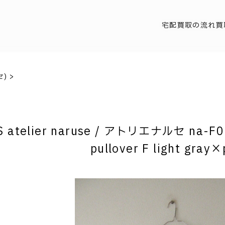
宅配買取の流れ
買
セ)
>
 atelier naruse / アトリエナルセ na-F02
pullover F light gray×