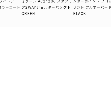
ホワイトデニ
ォクール AC24206 スタンモ
ンターポイント ブロ
カラーコート
ア2WAYショルダーバッグ F
リント プルオーバー
GREEN
BLACK