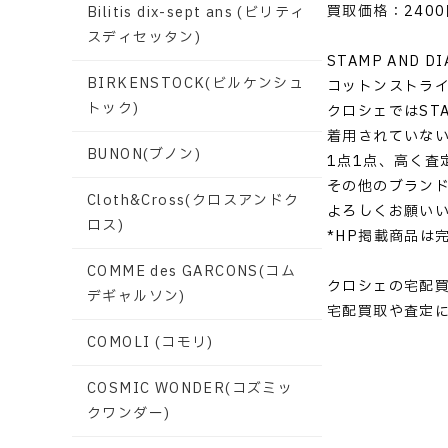
買取価格：2400
Bilitis dix-sept ans (ビリティ
スディセッタン)
STAMP AND 
BIRKENSTOCK(ビルケンシュ
コットンストライ
トック)
クロシェではSTA
着用されていな
BUNON(ブノン)
1点1点、高く査
その他のブラン
Cloth&Cross(クロスアンドク
よろしくお願い
ロス)
*HP掲載商品は
COMME des GARCONS(コム
クロシェの宅配
デギャルソン)
宅配買取や査定
COMOLI (コモリ)
COSMIC WONDER(コズミッ
クワンダー)