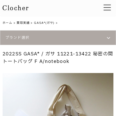
toggle 
ホーム
>
買取実績
>
GASA*(ガサ)
>
ブランド選択
2022SS GASA* / ガサ 11221-13422 秘密の間
トートバッグ F A/notebook