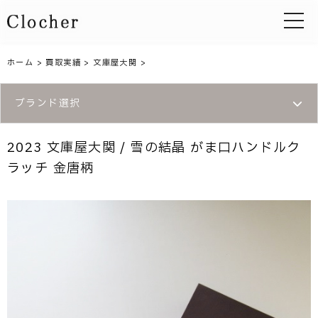
toggle 
ホーム
>
買取実績
>
文庫屋大関
>
ブランド選択
2023 文庫屋大関 / 雪の結晶 がま口ハンドルク
ラッチ 金唐柄