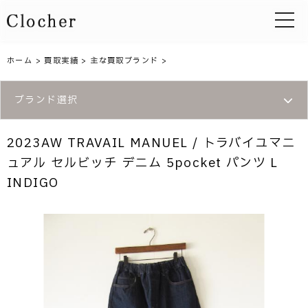
toggle 
ホーム
>
買取実績
>
主な買取ブランド
>
ブランド選択
2023AW TRAVAIL MANUEL / トラバイユマニ
ュアル セルビッチ デニム 5pocket パンツ L
INDIGO