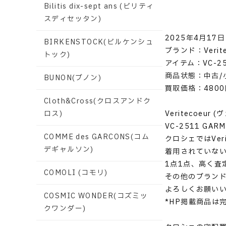
Bilitis dix-sept ans (ビリティ
スディセッタン)
2025年4月17日
BIRKENSTOCK(ビルケンシュ
ブランド：Verit
トック)
アイテム：VC-251
商品状態：中古/
BUNON(ブノン)
買取価格：4800
Cloth&Cross(クロスアンドク
Veritecoeur
ロス)
VC-2511 GA
COMME des GARCONS(コム
クロシェではVer
デギャルソン)
着用されていな
1点1点、高く査
COMOLI (コモリ)
その他のブラン
よろしくお願い
COSMIC WONDER(コズミッ
*HP掲載商品は
クワンダー)