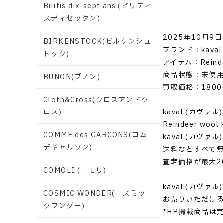
Bilitis dix-sept ans (ビリティ
スディセッタン)
2025年10月9日
BIRKENSTOCK(ビルケンシュ
ブランド：kaval
トック)
アイテム：Reindee
商品状態：未使
BUNON(ブノン)
買取価格：1800
Cloth&Cross(クロスアンドク
kaval (カヴァル)
ロス)
Reindeer w
COMME des GARCONS(コム
kaval (カヴ
デギャルソン)
送料などすべて
査定価格が最大2
COMOLI (コモリ)
kaval (カヴ
COSMIC WONDER(コズミッ
お売りいただけ
クワンダー)
*HP掲載商品は