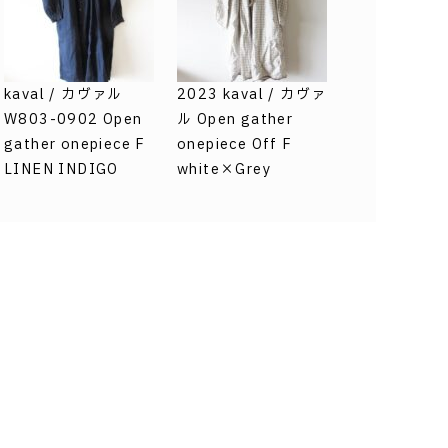
kaval / カヴァル
2023 kaval / カヴァ
W803-0902 Open
ル Open gather
gather onepiece F
onepiece Off F
LINEN INDIGO
white×Grey