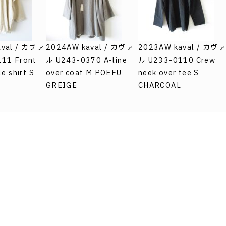
aval / カヴァ
2024AW kaval / カヴァ
2023AW kaval / カヴァ
11 Front
ル U243-0370 A-line
ル U233-0110 Crew
e shirt S
over coat M POEFU
neek over tee S
GREIGE
CHARCOAL