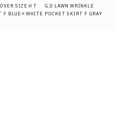
 OVER SIZE H T
G.D LAWN WRINKLE
T F BLUE×WHITE
POCKET SKIRT F GRAY