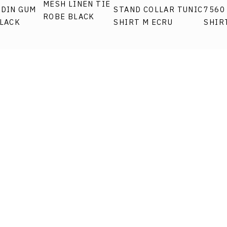
MESH LINEN TIE
DDIN GUM
STAND COLLAR TUNIC
7560
ROBE BLACK
BLACK
SHIRT M ECRU
SHIR