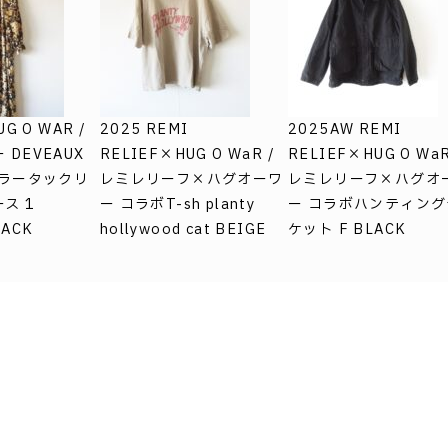
UG O WAR /
2025 REMI
2025AW REMI
DEVEAUX
RELIEF×HUG O WaR /
RELIEF×HUG O WaR
カラータックリ
レミレリーフ×ハグオーワ
レミレリーフ×ハグオ
ス 1
ー コラボT-sh planty
ー コラボハンティン
LACK
hollywood cat BEIGE
ケット F BLACK