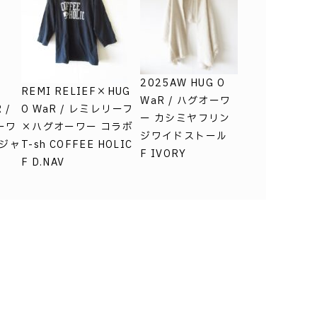
2025AW HUG O
REMI RELIEF×HUG
WaR / ハグオーワ
 /
O WaR / レミレリーフ
ー カシミヤフリン
ーワ
×ハグオーワー コラボ
ジワイドストール
グジャ
T-sh COFFEE HOLIC
F IVORY
F D.NAV