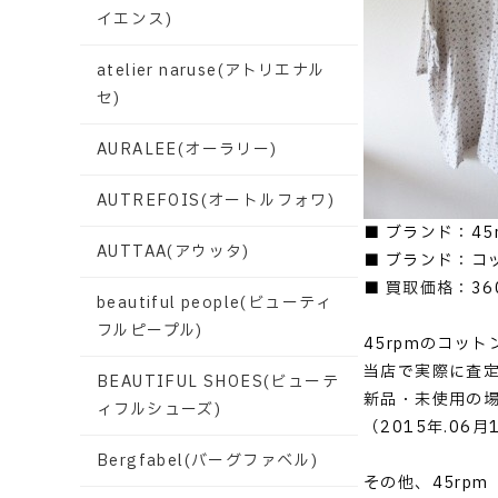
イエンス)
atelier naruse(アトリエナル
セ)
AURALEE(オーラリー)
AUTREFOIS(オートルフォワ)
■ ブランド：4
AUTTAA(アウッタ)
■ ブランド：コ
■ 買取価格：36
beautiful people(ビューティ
フルピープル)
45rpmのコッ
当店で実際に査
BEAUTIFUL SHOES(ビューテ
新品・未使用の
ィフルシューズ)
（2015年.06
Bergfabel(バーグファベル)
その他、45rp