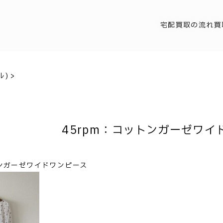
宅配買取の流れ
買
ル)
>
45rpm：コットンガーゼワイ
トンガーゼワイドワンピース