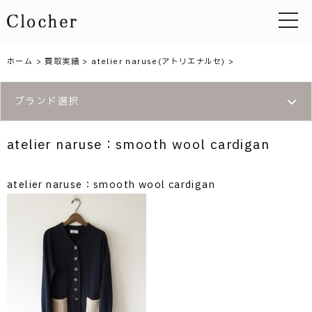
toggle 
ホーム
>
買取実績
>
atelier naruse(アトリエナルセ)
>
ブランド選択
atelier naruse：smooth wool cardigan
atelier naruse：smooth wool cardigan