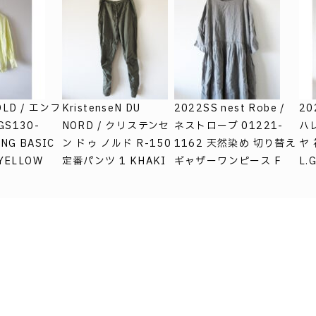
OLD / エンフ
KristenseN DU
2022SS nest Robe /
20
GS130-
NORD / クリステンセ
ネストローブ 01221-
ハレ
ING BASIC
ン ドゥ ノルド R-150
1162 天然染め 切り替え
ヤ
 YELLOW
定番パンツ 1 KHAKI
ギャザーワンピース F
L.