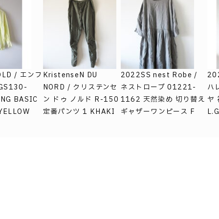
OLD / エンフ
KristenseN DU
2022SS nest Robe /
20
GS130-
NORD / クリステンセ
ネストローブ 01221-
ハレ
ING BASIC
ン ドゥ ノルド R-150
1162 天然染め 切り替え
ヤ
 YELLOW
定番パンツ 1 KHAKI
ギャザーワンピース F
L.