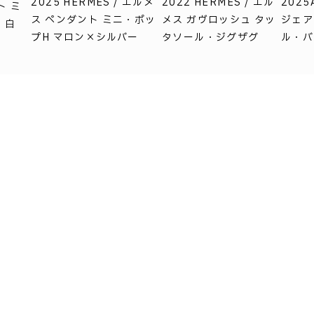
2025 HERMES / エルメ
2022 HERMES / エル
2025
ト ミ
ス ペンダント ミニ・ポッ
メス ガヴロッシュ タッ
ジェア
 白
プH マロン×シルバー
タソール・ジグザグ
ル・バン