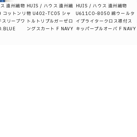
ハウス 遠州織物
HUIS / ハウス 遠州織
HUIS / ハウス 遠州織物
40 コットンリ
物 U402-TC05 シャ
U611CO-8050 綿ウールタ
チスリーブワ
トルトリプルガーゼロ
イプライタークロス襟付ス
.BLUE
ングスカート F NAVY
キッパープルオーバ F NAVY