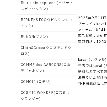
Bilitis dix-sept ans (ビリティ
スディセッタン)
2025年9月11日
BIRKENSTOCK(ビルケンシュ
ブランド：kaval
トック)
アイテム：U241-06
商品状態：未使
BUNON(ブノン)
買取価格：1200
Cloth&Cross(クロスアンドク
ロス)
kaval (カヴ
COMME des GARCONS(コム
当店ではkava
デギャルソン)
送料などすべて
お売りいただけ
COMOLI (コモリ)
*HP掲載商品は
COSMIC WONDER(コズミッ
クワンダー)