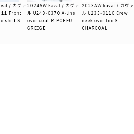
aval / カヴァ
2024AW kaval / カヴァ
2023AW kaval / カヴァ
11 Front
ル U243-0370 A-line
ル U233-0110 Crew
e shirt S
over coat M POEFU
neek over tee S
GREIGE
CHARCOAL