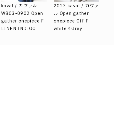
kaval / カヴァル
2023 kaval / カヴァ
W803-0902 Open
ル Open gather
gather onepiece F
onepiece Off F
LINEN INDIGO
white×Grey