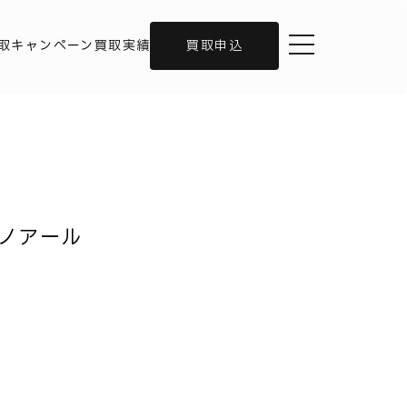
toggle navigation
取キャンペーン
買取実績
買取申込
ル ノアール