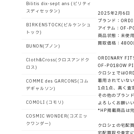
Bilitis dix-sept ans (ビリティ
スディセッタン)
2025年2月6日
ブランド：ORDI
BIRKENSTOCK(ビルケンシュ
アイテム：OF-P018
トック)
商品状態：未使
買取価格：4800
BUNON(ブノン)
ORDINARY F
Cloth&Cross(クロスアンドク
OF-P018OW 
ロス)
クロシェではORD
着用されていな
COMME des GARCONS(コム
1点1点、高く査
デギャルソン)
その他のブラン
COMOLI (コモリ)
よろしくお願い
*HP掲載商品は
COSMIC WONDER(コズミッ
クワンダー)
クロシェの宅配
宅配買取や査定