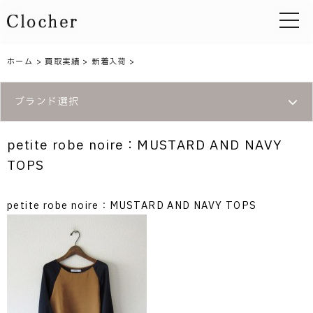
toggle 
ホーム
>
買取実績
>
新着入荷
>
ブランド選択
petite robe noire：MUSTARD AND NAVY
TOPS
petite robe noire：MUSTARD AND NAVY TOPS