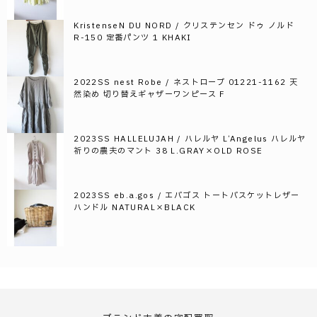
KristenseN DU NORD / クリステンセン ドゥ ノルド
R-150 定番パンツ 1 KHAKI
2022SS nest Robe / ネストローブ 01221-1162 天
然染め 切り替えギャザーワンピース F
2023SS HALLELUJAH / ハレルヤ L’Angelus ハレルヤ
祈りの農夫のマント 38 L.GRAY×OLD ROSE
2023SS eb.a.gos / エバゴス トートバスケットレザー
ハンドル NATURAL×BLACK