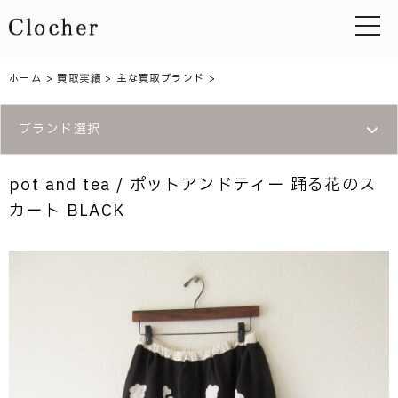
toggle 
ホーム
>
買取実績
>
主な買取ブランド
>
ブランド選択
pot and tea / ポットアンドティー 踊る花のス
カート BLACK