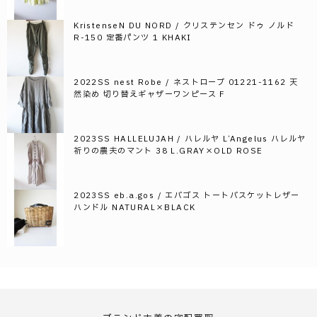
KristenseN DU NORD / クリステンセン ドゥ ノルド
R-150 定番パンツ 1 KHAKI
2022SS nest Robe / ネストローブ 01221-1162 天
然染め 切り替えギャザーワンピース F
2023SS HALLELUJAH / ハレルヤ L’Angelus ハレルヤ
祈りの農夫のマント 38 L.GRAY×OLD ROSE
2023SS eb.a.gos / エバゴス トートバスケットレザー
ハンドル NATURAL×BLACK