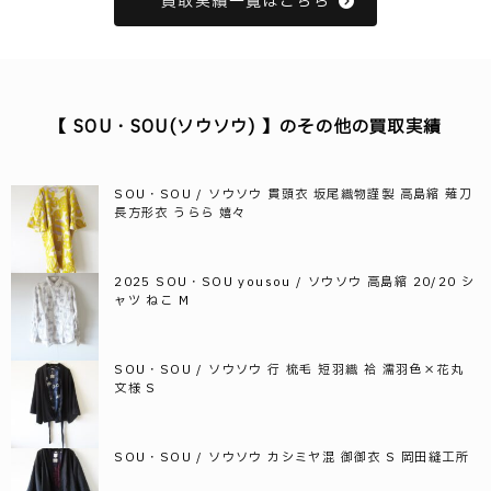
買取実績一覧はこちら
【 SOU・SOU(ソウソウ) 】のその他の買取実績
SOU・SOU / ソウソウ 貫頭衣 坂尾織物謹製 高島縮 薙刀
長方形衣 うらら 嬉々
2025 SOU・SOU yousou / ソウソウ 高島縮 20/20 シ
ャツ ねこ M
SOU・SOU / ソウソウ 行 梳毛 短羽織 袷 濡羽色×花丸
文様 S
SOU・SOU / ソウソウ カシミヤ混 御御衣 S 岡田縫工所